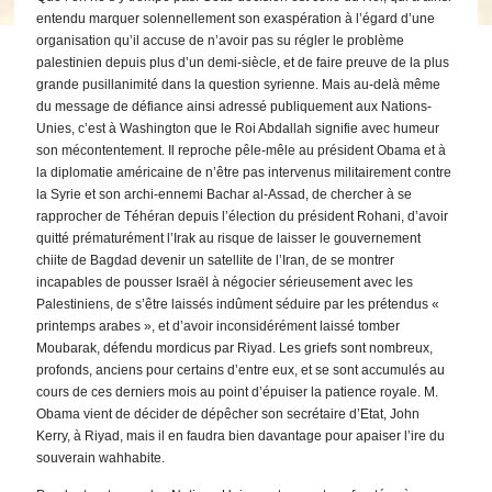
entendu marquer solennellement son exaspération à l’égard d’une
organisation qu’il accuse de n’avoir pas su régler le problème
palestinien depuis plus d’un demi-siècle, et de faire preuve de la plus
grande pusillanimité dans la question syrienne. Mais au-delà même
du message de défiance ainsi adressé publiquement aux Nations-
Unies, c’est à Washington que le Roi Abdallah signifie avec humeur
son mécontentement. Il reproche pêle-mêle au président Obama et à
la diplomatie américaine de n’être pas intervenus militairement contre
la Syrie et son archi-ennemi Bachar al-Assad, de chercher à se
rapprocher de Téhéran depuis l’élection du président Rohani, d’avoir
quitté prématurément l’Irak au risque de laisser le gouvernement
chiite de Bagdad devenir un satellite de l’Iran, de se montrer
incapables de pousser Israël à négocier sérieusement avec les
Palestiniens, de s’être laissés indûment séduire par les prétendus «
printemps arabes », et d’avoir inconsidérément laissé tomber
Moubarak, défendu mordicus par Riyad. Les griefs sont nombreux,
profonds, anciens pour certains d’entre eux, et se sont accumulés au
cours de ces derniers mois au point d’épuiser la patience royale. M.
Obama vient de décider de dépêcher son secrétaire d’Etat, John
Kerry, à Riyad, mais il en faudra bien davantage pour apaiser l’ire du
souverain wahhabite.