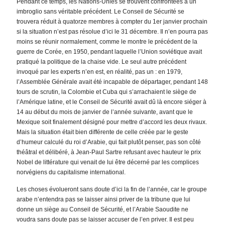
Pendant ce temps, les Nations-Unies se trouvent confrontées à un
imbroglio sans véritable précédent. Le Conseil de Sécurité se
trouvera réduit à quatorze membres à compter du 1er janvier prochain
si la situation n’est pas résolue d’ici le 31 décembre. Il n’en pourra pas
moins se réunir normalement, comme le montre le précédent de la
guerre de Corée, en 1950, pendant laquelle l’Union soviétique avait
pratiqué la politique de la chaise vide. Le seul autre précédent
invoqué par les experts n’en est, en réalité, pas un : en 1979,
l’Assemblée Générale avait été incapable de départager, pendant 148
tours de scrutin, la Colombie et Cuba qui s’arrachaient le siège de
l’Amérique latine, et le Conseil de Sécurité avait dû là encore siéger à
14 au début du mois de janvier de l’année suivante, avant que le
Mexique soit finalement désigné pour mettre d’accord les deux rivaux.
Mais la situation était bien différente de celle créée par le geste
d’humeur calculé du roi d’Arabie, qui fait plutôt penser, pas son côté
théâtral et délibéré, à Jean-Paul Sartre refusant avec hauteur le prix
Nobel de littérature qui venait de lui être décerné par les complices
norvégiens du capitalisme international.
Les choses évolueront sans doute d’ici la fin de l’année, car le groupe
arabe n’entendra pas se laisser ainsi priver de la tribune que lui
donne un siège au Conseil de Sécurité, et l’Arabie Saoudite ne
voudra sans doute pas se laisser accuser de l’en priver. Il est peu