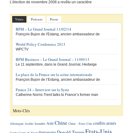
L’élection de novembre 2008 a revêtu un caractère
Video
Podcasts
Presse
BFM – Le Grand Journal 11/02/14
François Bujon de l'Estang, ancien ambassadeur de
World Policy Conference 2013
WPCTV
BFM Business – Le Grand Journal – 11/09/13
Le 11 septembre, dans le Grand Journal, Hedwige
La place de la France sur la scène internationale
François Bujon de l’Estang, ancien ambassadeur de
France 24 – Interview sur la Syrie
Catherine Norris-Trent talks to France’s former man
Mots-Clés
Chine
Asie
conflits armés
Allemagne
Arabie Saoudite
Chine - Etats-Unis
Etats-Unis
Donald Trump
diplomatie
Corée
Corée du Nord