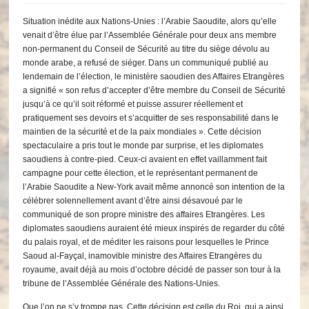
Situation inédite aux Nations-Unies : l’Arabie Saoudite, alors qu’elle
venait d’être élue par l’Assemblée Générale pour deux ans membre
non-permanent du Conseil de Sécurité au titre du siège dévolu au
monde arabe, a refusé de siéger. Dans un communiqué publié au
lendemain de l’élection, le ministère saoudien des Affaires Etrangères
a signifié « son refus d’accepter d’être membre du Conseil de Sécurité
jusqu’à ce qu’il soit réformé et puisse assurer réellement et
pratiquement ses devoirs et s’acquitter de ses responsabilité dans le
maintien de la sécurité et de la paix mondiales ». Cette décision
spectaculaire a pris tout le monde par surprise, et les diplomates
saoudiens à contre-pied. Ceux-ci avaient en effet vaillamment fait
campagne pour cette élection, et le représentant permanent de
l’Arabie Saoudite a New-York avait même annoncé son intention de la
célébrer solennellement avant d’être ainsi désavoué par le
communiqué de son propre ministre des affaires Etrangères. Les
diplomates saoudiens auraient été mieux inspirés de regarder du côté
du palais royal, et de méditer les raisons pour lesquelles le Prince
Saoud al-Fayçal, inamovible ministre des Affaires Etrangères du
royaume, avait déjà au mois d’octobre décidé de passer son tour à la
tribune de l’Assemblée Générale des Nations-Unies.
Que l’on ne s’y trompe pas. Cette décision est celle du Roi, qui a ainsi