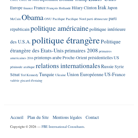
Irak
Europe
France
Hilary Clinton
Japon
finance
François Hollande
Obama
parti
McCain
ONU
Pacifique
Pacifique Nord
parti démocrate
politique américaine
politique intérieure
républicain
politique étrangère
Politique
des U.S.A.
étrangère des Etats-Unis
primaires 2008
primaires
printemps arabe
Proche-Orient
présidentielles US
americaines 2016
relations internationales
Russie
Syrie
péninsule arabique
Turquie
Union Européenne
US-France
Sénat
Ted Kennedy
Ukraine
valérie giscard d'estaing
Accueil
Plan du Site
Mentions légales
Contact
Copyright © 2026 —
FBE International Consultants
.