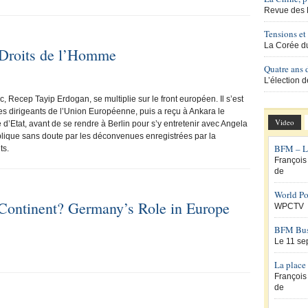
Revue des 
Tensions et 
La Corée du
s Droits de l’Homme
Quatre ans 
L’élection 
c, Recep Tayip Erdogan, se multiplie sur le front européen. Il s’est
es dirigeants de l’Union Européenne, puis a reçu à Ankara le
Video
 d’Etat, avant de se rendre à Berlin pour s’y entretenir avec Angela
lique sans doute par les déconvenues enregistrées par la
BFM – Le
ts.
François
de
World Po
 Continent? Germany’s Role in Europe
WPCTV
BFM Busi
Le 11 se
La place 
François
de