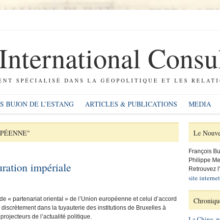
nternational Consu
NT SPÉCIALISÉ DANS LA GÉOPOLITIQUE ET LES RELAT
S BUJON DE L’ESTANG
ARTICLES & PUBLICATIONS
MEDIA
OPÉENNE"
Le Nouvel
François Buj
Philippe Me
ration impériale
Retrouvez l
site interne
t de « partenariat oriental » de l’Union européenne et celui d’accord
Chroniqu
discrètement dans la tuyauterie des institutions de Bruxelles à
projecteurs de l’actualité politique.
La Chine, p