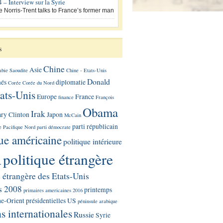
 – Interview sur la Syrie
e Norris-Trent talks to France’s former man
s
Chine
Asie
bie Saoudite
Chine - Etats-Unis
Donald
més
diplomatie
Corée
Corée du Nord
ats-Unis
Europe
France
finance
François
Obama
Irak
ary Clinton
Japon
McCain
parti républicain
e
Pacifique Nord
parti démocrate
que américaine
politique intérieure
politique étrangère
.
e étrangère des Etats-Unis
s 2008
printemps
primaires americaines 2016
e-Orient
présidentielles US
péninsule arabique
ns internationales
Russie
Syrie