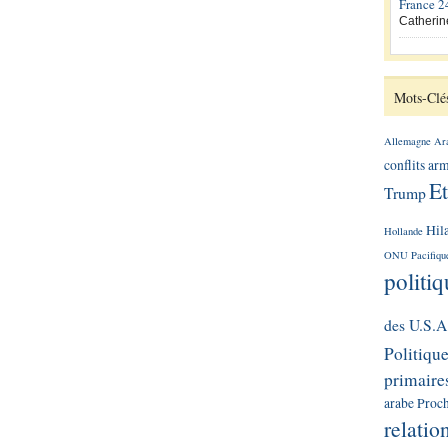
France 24
Catherin
Mots-Clé
Allemagne
Ara
conflits ar
Et
Trump
Hil
Hollande
ONU
Pacifiqu
politi
des U.S.A
Politiqu
primaire
arabe
Proch
relatio