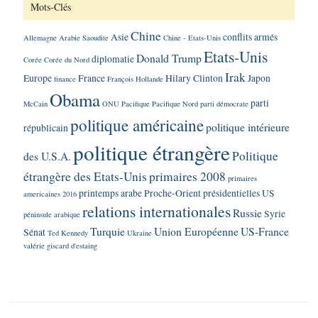
Mots-Clés
Chine
Asie
conflits armés
Allemagne
Arabie Saoudite
Chine - Etats-Unis
Etats-Unis
Donald Trump
diplomatie
Corée
Corée du Nord
Irak
Europe
France
Hilary Clinton
Japon
finance
François Hollande
Obama
parti
McCain
ONU
Pacifique
Pacifique Nord
parti démocrate
politique américaine
politique intérieure
républicain
politique étrangère
Politique
des U.S.A.
étrangère des Etats-Unis
primaires 2008
primaires
printemps arabe
Proche-Orient
présidentielles US
americaines 2016
relations internationales
Russie
Syrie
péninsule arabique
Turquie
Union Européenne
US-France
Sénat
Ted Kennedy
Ukraine
valérie giscard d'estaing