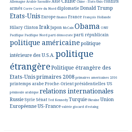
Chine
Asie
conflits
Allemagne
Arabie Saoudite
Chine - Etats-Unis
Donald Trump
armés
diplomatie
Corée
Corée du Nord
Etats-Unis
Europe
France
finance
François Hollande
Obama
Irak
Hilary Clinton
Japon
McCain
ONU
parti républicain
Pacifique
Pacifique Nord
parti démocrate
politique américaine
politique
politique
intérieure des U.S.A.
étrangère
Politique étrangère des
Etats-Unis
primaires 2008
primaires americaines 2016
printemps arabe
Proche-Orient
présidentielles US
relations internationales
péninsule arabique
Russie
Turquie
Union
Syrie
Sénat
Ted Kennedy
Ukraine
Européenne
US-France
valérie giscard d'estaing